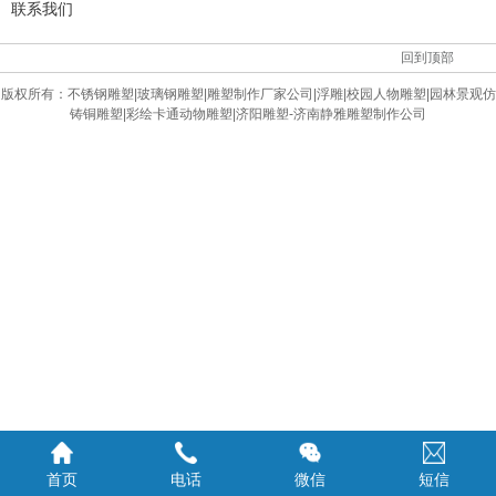
联系我们
回到顶部
版权所有：
不锈钢雕塑|玻璃钢雕塑|雕塑制作厂家公司|浮雕|校园人物雕塑|园林景观仿
铸铜雕塑|彩绘卡通动物雕塑|济阳雕塑-济南静雅雕塑制作公司
首页
电话
微信
短信